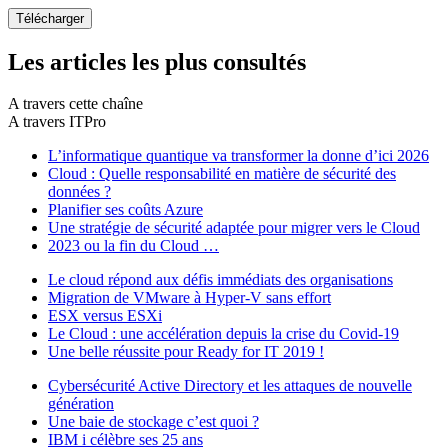
Les articles les plus consultés
A travers cette chaîne
A travers ITPro
L’informatique quantique va transformer la donne d’ici 2026
Cloud : Quelle responsabilité en matière de sécurité des
données ?
Planifier ses coûts Azure
Une stratégie de sécurité adaptée pour migrer vers le Cloud
2023 ou la fin du Cloud …
Le cloud répond aux défis immédiats des organisations
Migration de VMware à Hyper-V sans effort
ESX versus ESXi
Le Cloud : une accélération depuis la crise du Covid-19
Une belle réussite pour Ready for IT 2019 !
Cybersécurité Active Directory et les attaques de nouvelle
génération
Une baie de stockage c’est quoi ?
IBM i célèbre ses 25 ans