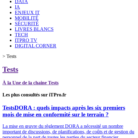
DATA
IA
ENJEUX IT
MOBILITÉ
SÉCURITÉ
LIVRES BLANCS
TECH
ITPRO TV
DIGITAL CORNER
>
Tests
Tests
À la Une de la chaine Tests
Les plus consultés sur iTPro.fr
Tests
DORA : quels impacts après les six premiers
mois de mise en conformité sur le terrain ?
La mise en œuvre du règlement DORA a nécessité un nombre
important de discussions, de planifications, de coûts et de gestion du
personnel de la part de toutes les parties du secteur financier.