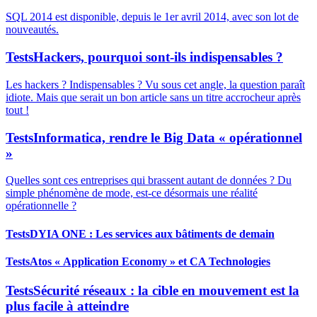
SQL 2014 est disponible, depuis le 1er avril 2014, avec son lot de
nouveautés.
Tests
Hackers, pourquoi sont-ils indispensables ?
Les hackers ? Indispensables ? Vu sous cet angle, la question paraît
idiote. Mais que serait un bon article sans un titre accrocheur après
tout !
Tests
Informatica, rendre le Big Data « opérationnel
»
Quelles sont ces entreprises qui brassent autant de données ? Du
simple phénomène de mode, est-ce désormais une réalité
opérationnelle ?
Tests
DYIA ONE : Les services aux bâtiments de demain
Tests
Atos « Application Economy » et CA Technologies
Tests
Sécurité réseaux : la cible en mouvement est la
plus facile à atteindre