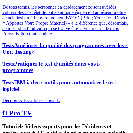
De tous temps, les personnes en déplacement ce sont avérées
vulnérables : cet état de fait s’applique également au réseau mobile
actuel ainsi qu’à l’environnement BYOD (Bring Your Own Device
= Apportez Votre Propre Matériel) – à la différence que, désormais,
ce n’est plus l’individu qui se trouve être la victime finale mais
l’organisation toute entière.
Tests
Améliorer la qualité des programmes avec les «
Unit Testing»
Tests
Pratiquer le test d’unités dans vos i-
programmes
Tests
IBM i, deux outils pour automatiser le test
logiciel
Découvrez les articles suivants
iTPro TV
Tutoriels Vidéos experts pour les Décideurs et
professionnels IT, guides de mise en œuvre exclusifs