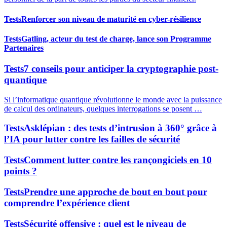
Tests
Renforcer son niveau de maturité en cyber-résilience
Tests
Gatling, acteur du test de charge, lance son Programme
Partenaires
Tests
7 conseils pour anticiper la cryptographie post-
quantique
Si l’informatique quantique révolutionne le monde avec la puissance
de calcul des ordinateurs, quelques interrogations se posent …
Tests
Asklépian : des tests d’intrusion à 360° grâce à
l’IA pour lutter contre les failles de sécurité
Tests
Comment lutter contre les rançongiciels en 10
points ?
Tests
Prendre une approche de bout en bout pour
comprendre l’expérience client
Tests
Sécurité offensive : quel est le niveau de