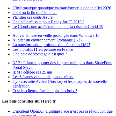
L’informatique quantique va transformer la donne d’ici 2026
2023 ou la fin du Cloud …
Planifier ses coûts Azure
Une belle réussite pour Ready for IT 2019 !
Le Cloud : une accélération depuis la crise du Covid-19
Activer la mise en veille prolongée dans Windows 10
Auditer un environnement Exchange (1/2)
La transformation profonde du métier des DSI !
Les 5 profils IT en pénurie en France
Une baie de stockage c’est quoi ?
N° 2 : Il faut supporter des langues multiples dans SharePoint
Portal Server
IBM i célèbre ses 25 ans
Les 6 étapes vers un diagnostic réussi
Cybersécurité Active Directory et les attaques de nouvelle
génération
Et si les clients n’avaient plus le choix ?
Les plus consultés sur iTPro.fr
L’incident OpenAI–Hugging Face n’est pas la révolution que
vous imaginez