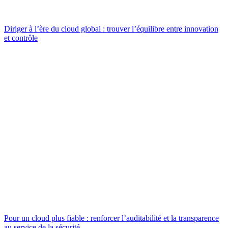
Diriger à l’ère du cloud global : trouver l’équilibre entre innovation
et contrôle
Pour un cloud plus fiable : renforcer l’auditabilité et la transparence
au service de la sécurité