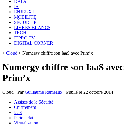
DATA
IA
ENJEUX IT
MOBILITÉ
SÉCURITÉ
LIVRES BLANCS
TECH
ITPRO TV
DIGITAL CORNER
>
Cloud
>
Numergy chiffre son IaaS avec Prim’x
Numergy chiffre son IaaS avec
Prim’x
Cloud - Par
Guillaume Rameaux
- Publié le 22 octobre 2014
Assises de la Sécurité
Chiffrement
IaaS
Partenariat
Virtualisation