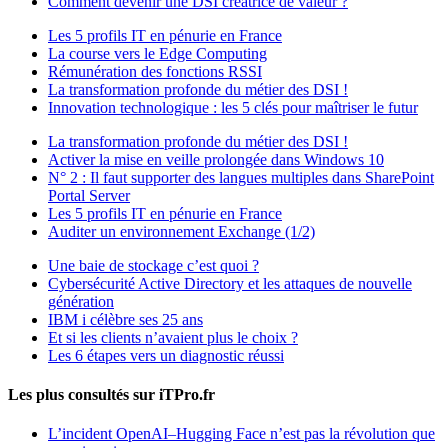
Comment devenir une DSI créatrice de valeur ?
Les 5 profils IT en pénurie en France
La course vers le Edge Computing
Rémunération des fonctions RSSI
La transformation profonde du métier des DSI !
Innovation technologique : les 5 clés pour maîtriser le futur
La transformation profonde du métier des DSI !
Activer la mise en veille prolongée dans Windows 10
N° 2 : Il faut supporter des langues multiples dans SharePoint
Portal Server
Les 5 profils IT en pénurie en France
Auditer un environnement Exchange (1/2)
Une baie de stockage c’est quoi ?
Cybersécurité Active Directory et les attaques de nouvelle
génération
IBM i célèbre ses 25 ans
Et si les clients n’avaient plus le choix ?
Les 6 étapes vers un diagnostic réussi
Les plus consultés sur iTPro.fr
L’incident OpenAI–Hugging Face n’est pas la révolution que