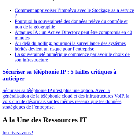
Comment apprivoiser l’imprévu avec le Stockage-as-a-service
?
Pourquoi la souveraineté des données relève du contrôle et
non de la géographie
Attaques IA : un Active Directory peut être compromis en 40
minutes
Au-delà du polling: pourquoi la surveillance des systèmes
hérités devient un risque pour l’entreprise
La souveraineté numérique commence par avoir le choix de
son infrastructure
Sécuriser sa téléphonie IP : 5 failles critiques à
anticiper
Sécuriser sa téléphonie IP n’est plus une option. Avec la
généralisation de la téléphonie cloud et des infrastructures VoIP, la
voix circule désormais sur les mêmes réseaux que les données
stratégiques de l’entreprise.
A la Une des Ressources IT
Inscrivez-vous !