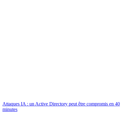
Attaques IA : un Active Directory peut être compromis en 40
minutes