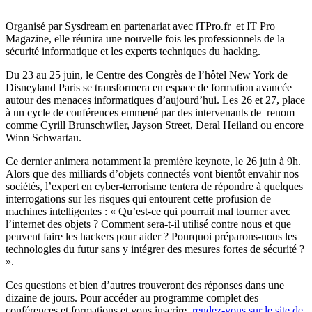
Organisé par Sysdream en partenariat avec iTPro.fr et IT Pro
Magazine, elle réunira une nouvelle fois les professionnels de la
sécurité informatique et les experts techniques du hacking.
Du 23 au 25 juin, le Centre des Congrès de l’hôtel New York de
Disneyland Paris se transformera en espace de formation avancée
autour des menaces informatiques d’aujourd’hui. Les 26 et 27, place
à un cycle de conférences emmené par des intervenants de renom
comme Cyrill Brunschwiler, Jayson Street, Deral Heiland ou encore
Winn Schwartau.
Ce dernier animera notamment la première keynote, le 26 juin à 9h.
Alors que des milliards d’objets connectés vont bientôt envahir nos
sociétés, l’expert en cyber-terrorisme tentera de répondre à quelques
interrogations sur les risques qui entourent cette profusion de
machines intelligentes : « Qu’est-ce qui pourrait mal tourner avec
l’internet des objets ? Comment sera-t-il utilisé contre nous et que
peuvent faire les hackers pour aider ? Pourquoi préparons-nous les
technologies du futur sans y intégrer des mesures fortes de sécurité ?
».
Ces questions et bien d’autres trouveront des réponses dans une
dizaine de jours. Pour accéder au programme complet des
conférences et formations et vous inscrire,
rendez-vous sur le site de