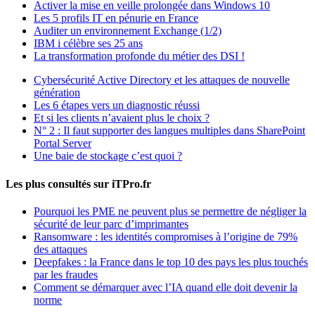
Activer la mise en veille prolongée dans Windows 10
Les 5 profils IT en pénurie en France
Auditer un environnement Exchange (1/2)
IBM i célèbre ses 25 ans
La transformation profonde du métier des DSI !
Cybersécurité Active Directory et les attaques de nouvelle
génération
Les 6 étapes vers un diagnostic réussi
Et si les clients n’avaient plus le choix ?
N° 2 : Il faut supporter des langues multiples dans SharePoint
Portal Server
Une baie de stockage c’est quoi ?
Les plus consultés sur iTPro.fr
Pourquoi les PME ne peuvent plus se permettre de négliger la
sécurité de leur parc d’imprimantes
Ransomware : les identités compromises à l’origine de 79%
des attaques
Deepfakes : la France dans le top 10 des pays les plus touchés
par les fraudes
Comment se démarquer avec l’IA quand elle doit devenir la
norme