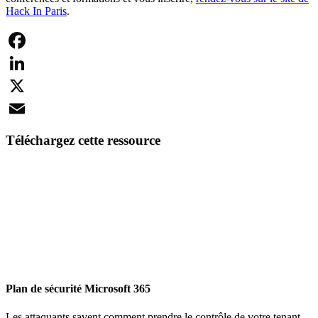
Hack In Paris
.
Facebook
LinkedIn
X
Email
Téléchargez cette ressource
Plan de sécurité Microsoft 365
Les attaquants savent comment prendre le contrôle de votre tenant