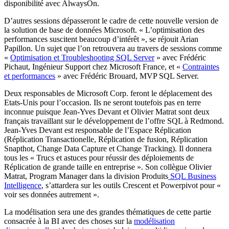
disponibilité avec AlwaysOn.
D’autres sessions dépasseront le cadre de cette nouvelle version de
la solution de base de données Microsoft. « L’optimisation des
performances suscitent beaucoup d’intérêt », se réjouit Arian
Papillon. Un sujet que l’on retrouvera au travers de sessions comme
«
Optimisation et Troubleshooting SQL Server
» avec Frédéric
Pichaut, Ingénieur Support chez Microsoft France, et «
Contraintes
et performances
» avec Frédéric Brouard, MVP SQL Server.
Deux responsables de Microsoft Corp. feront le déplacement des
Etats-Unis pour l’occasion. Ils ne seront toutefois pas en terre
inconnue puisque Jean-Yves Devant et Olivier Matrat sont deux
français travaillant sur le développement de l’offre SQL à Redmond.
Jean-Yves Devant est responsable de l’Espace Réplication
(Réplication Transactionelle, Réplication de fusion, Réplication
Snapthot, Change Data Capture et Change Tracking). Il donnera
tous les « Trucs et astuces pour réussir des déploiements de
Réplication de grande taille en entreprise ». Son collègue Olivier
Matrat, Program Manager dans la division Produits
SQL Business
Intelligence
, s’attardera sur les outils Crescent et Powerpivot pour «
voir ses données autrement ».
La modélisation sera une des grandes thématiques de cette partie
consacrée à la BI avec des choses sur la
modélisation