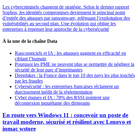
Les cybercriminels changent de stratégie. Selon le dernier rapport
Sophos, les identités compromises deviennent le principal point
d’entrée des attaques par ransomware, reléguant l’exploitation des
vulnérabilités au second plan. Une évolution qui oblige les
entreprises à repenser leur approche de la cybersécurité
À la une de la chaîne Data
Rançongiciels et IA : les attaques gagnent en efficacité en
ciblant l’humain
Pourquoi les PME ne peuvent plus se permettre de négliger la
sécurité de leur parc d’imprimantes
Deepfakes : la France dans le top 10 des pays les plus touchés
par les fraudes
Cybersécurité : les entreprises françaises réclament un
durcissement inédit de la réglementation
Cyber risques et IA : 78% des RSSI pointent une
déconnexion inquiétante des dirigeants
En route vers Windows 11 : concevoir un poste de
travail moderne, sécurisé et résilient avec Lenovo et
inmac wstore