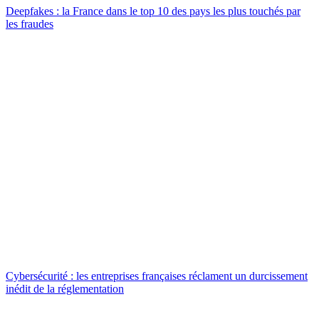
Deepfakes : la France dans le top 10 des pays les plus touchés par
les fraudes
Cybersécurité : les entreprises françaises réclament un durcissement
inédit de la réglementation