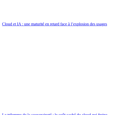
Cloud et IA : une maturité en retard face à l’explosion des usages
Le trilemme de la souveraineté : le coût caché du cloud qui freine