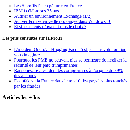
Les 5 profils IT en pénurie en France
IBM i célèbre ses 25 ans
Auditer un environnement Exchange (1/2)
Activer la mise en veille prolongée dans Windows 10
Et si les clients n’avaient plus le choix ?
Les plus consultés sur iTPro.fr
L’incident OpenAI–Hugging Face n’est pas la révolution que
vous imaginez
Pourquoi les PME ne peuvent plus se permettre de négliger la
sécurité de leur parc d’imprimantes
Ransomware : les identités compromises à l’origine de 79%
des attaques
Deepfakes : la France dans le top 10 des pays les plus touchés
par les fraudes
Articles les + lus