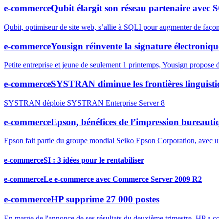
e-commerce
Qubit élargit son réseau partenaire avec 
Qubit, optimiseur de site web, s’allie à SQLI pour augmenter de façon 
e-commerce
Yousign réinvente la signature électroniqu
Petite entreprise et jeune de seulement 1 printemps, Yousign propose 
e-commerce
SYSTRAN diminue les frontières linguisti
SYSTRAN déploie SYSTRAN Enterprise Server 8
e-commerce
Epson, bénéfices de l’impression bureaut
Epson fait partie du groupe mondial Seiko Epson Corporation, avec un
e-commerce
SI : 3 idées pour le rentabiliser
e-commerce
Le e-commerce avec Commerce Server 2009 R2
e-commerce
HP supprime 27 000 postes
En marge de l'annonce de ses résultats du deuxième trimestre, HP a con