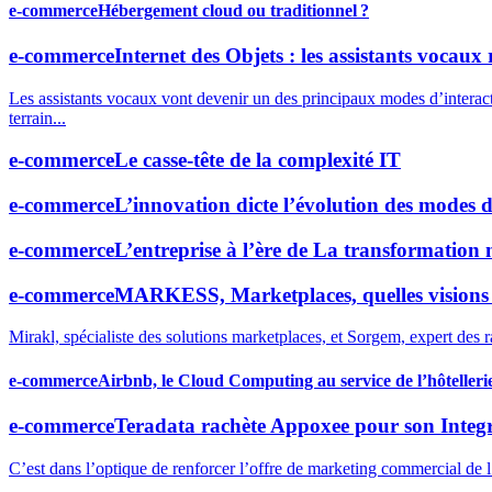
e-commerce
Hébergement cloud ou traditionnel ?
e-commerce
Internet des Objets : les assistants vocaux 
Les assistants vocaux vont devenir un des principaux modes d’interactio
terrain...
e-commerce
Le casse-tête de la complexité IT
e-commerce
L’innovation dicte l’évolution des modes 
e-commerce
L’entreprise à l’ère de La transformation
e-commerce
MARKESS, Marketplaces, quelles visions
Mirakl, spécialiste des solutions marketplaces, et Sorgem, expert des r
e-commerce
Airbnb, le Cloud Computing au service de l’hôtellerie
e-commerce
Teradata rachète Appoxee pour son Inte
C’est dans l’optique de renforcer l’offre de marketing commercial de l’