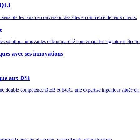
SQLI
sensible les taux de conversion des sites e-commerce de leurs clients.
e
des solutions innovantes et bon marché concernant les signatures électro
ques avec ses innovations
ique aux DSI
e double compétence BtoB et BtoC, une expertise ingénieur située en a
firmé la mise en place d'un vaste plan de restructuration.