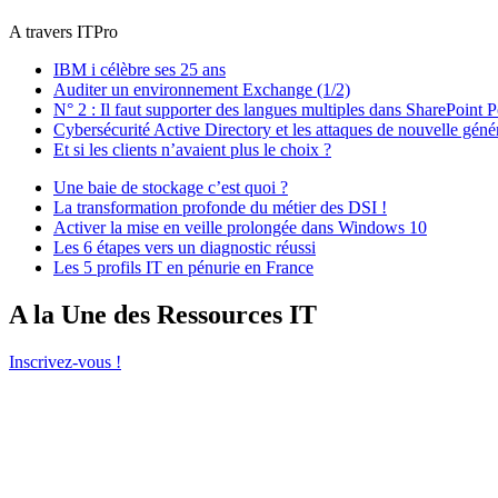
A travers ITPro
IBM i célèbre ses 25 ans
Auditer un environnement Exchange (1/2)
N° 2 : Il faut supporter des langues multiples dans SharePoint P
Cybersécurité Active Directory et les attaques de nouvelle géné
Et si les clients n’avaient plus le choix ?
Une baie de stockage c’est quoi ?
La transformation profonde du métier des DSI !
Activer la mise en veille prolongée dans Windows 10
Les 6 étapes vers un diagnostic réussi
Les 5 profils IT en pénurie en France
A la Une des Ressources IT
Inscrivez-vous !