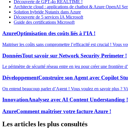
Découverte de GPT-4o REALTIME !
Architecte cloud : applications de chatbot & Azure OpenAI Ser
Solution hybride Nutanix dans Azure
Découverte de 5 services IA Microsoft
Guide des certifications Microsoft
Azure
Optimisation des coûts liés à l’IA !
Maitriser les coûts sans compromettre l’efficacité est crucial ! Vous v
Données
Tout savoir sur Network Security Perimeter !
Le périmètre de sécurité réseau entre en jeu pour créer une frontière 
Développement
Construire son Agent avec Copilot Stu
On entend beaucoup parler d’Agent ! Vous voulez en savoir plus ? Vid
Innovation
Analysez avec AI Content Understanding !
Azure
Comment maîtriser votre facture Azure !
Les articles les plus consultés