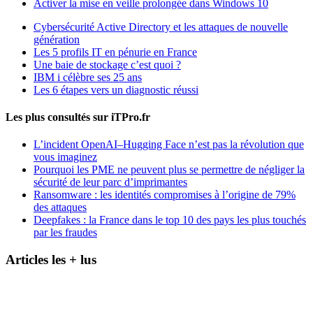
Activer la mise en veille prolongée dans Windows 10
Cybersécurité Active Directory et les attaques de nouvelle
génération
Les 5 profils IT en pénurie en France
Une baie de stockage c’est quoi ?
IBM i célèbre ses 25 ans
Les 6 étapes vers un diagnostic réussi
Les plus consultés sur iTPro.fr
L’incident OpenAI–Hugging Face n’est pas la révolution que
vous imaginez
Pourquoi les PME ne peuvent plus se permettre de négliger la
sécurité de leur parc d’imprimantes
Ransomware : les identités compromises à l’origine de 79%
des attaques
Deepfakes : la France dans le top 10 des pays les plus touchés
par les fraudes
Articles les + lus