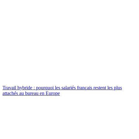
Travail hybride : pourquoi les salariés français restent les plus
attachés au bureau en Europe